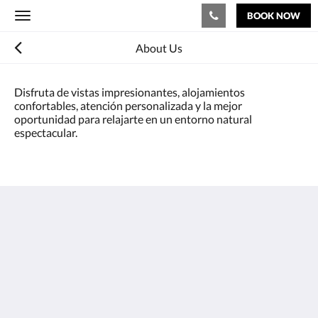
BOOK NOW
Toggle
navigation
About Us
Disfruta de vistas impresionantes, alojamientos
confortables, atención personalizada y la mejor
oportunidad para relajarte en un entorno natural
espectacular.
Las Juntas Ecolodge
Puyehue ruta 215 km 58
Puyehue Región de los Lagos 5360000
Chile
+56 9 5148 4767